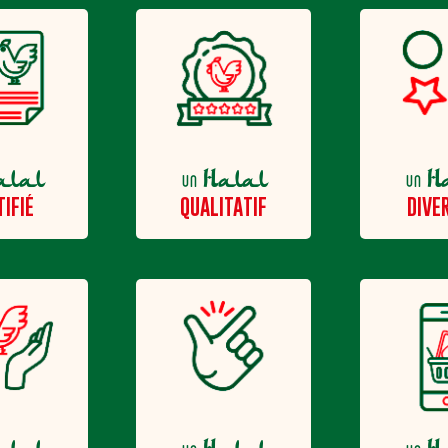
alal
Halal
H
un
un
TIFIÉ
QUALITATIF
DIVER