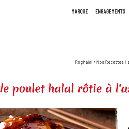
tre
uvez
MARQUE
ENGAGEMENTS
uant
 de
ces
ture
gies
bon
Réghalal
/
Nos Recettes Ha
e poulet halal rôtie à l'