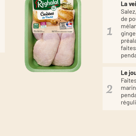
La vei
Salez
de po
mélan
ginge
préal
faite
penda
Le jo
Faite
marin
penda
régul