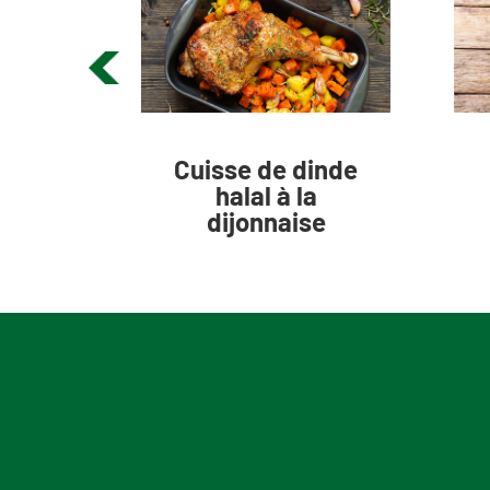
e
Cuisse de dinde
l à
halal à la
 au
dijonnaise