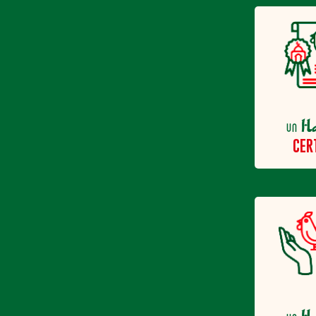
H
un
CER