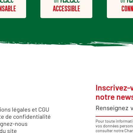
alal
Halal
H
un
un
NSABLE
ACCESSIBLE
CONN
Inscrivez-
notre news
ions légales et CGU
e de confidentialité
Pour toute informat
ignez-nous
vos données personne
du site
consulter notre
Char