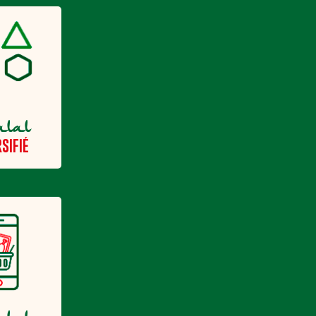
alal
SIFIÉ