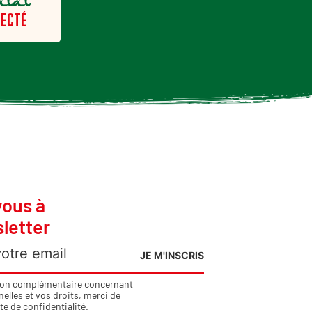
alal
ECTÉ
vous à
letter
ion complémentaire concernant
lles et vos droits, merci de
te de confidentialité
.