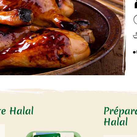
te Halal
Prépara
Halal