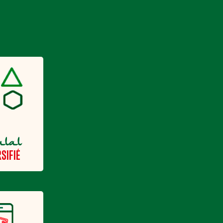
alal
SIFIÉ