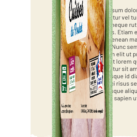
Lorem ipsum dolor 
consectetur vel tur
rhoncus neque rut
venenatis. Etiam 
neque. Aenean mat
lobortis. Nunc sem
bibendum elit ut p
fringilla ut lorem 
consectetur sit am
Pellentesque id di
porta, orci risus s
Pellentesque aliqu
Nulla sed sapien ut