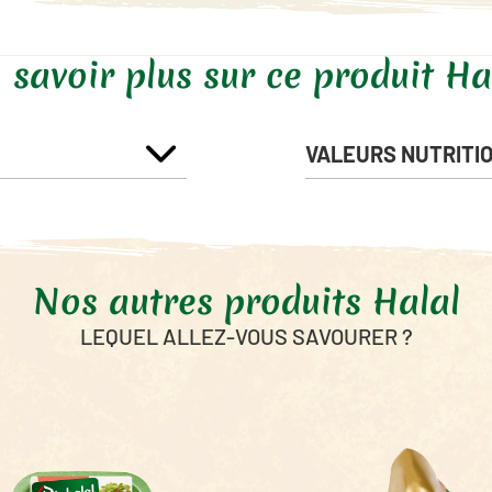
 savoir plus sur ce produit Ha
VALEURS NUTRITI
Énergie
Nos autres produits Halal
Matières Grasses
dont Acides Gras Saturés
LEQUEL ALLEZ-VOUS SAVOURER ?
Glucides
dont sucres
Fibres alimentaires
Protéines
Sel