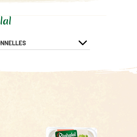
lal
ONNELLES
par portion de
Pour 100g
200 g
857 Kj
0 Kj
206 Kcal
0 Kcal
15 g
0 g
4.5 g
0 g
0.5 g
0 g
0.5 g
0 g
0.5 g
0 g
17 g
0 g
0.19 g
0 g