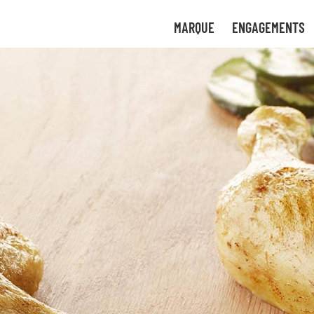
tre
uvez
MARQUE
ENGAGEMENTS
uant
 de
ces
ture
gies
bon