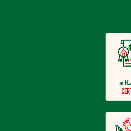
H
un
CER