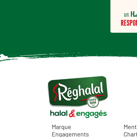
H
un
RESPO
Marque
Ment
Engagements
Chart