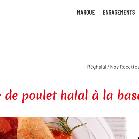
tre
uvez
MARQUE
ENGAGEMENTS
uant
 de
ces
ture
gies
bon
Réghalal
/
Nos Recettes
 de poulet halal à la ba