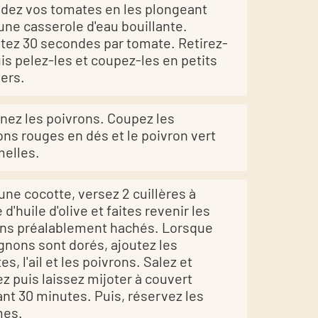
ez vos tomates en les plongeant
une casserole d'eau bouillante.
ez 30 secondes par tomate. Retirez-
uis pelez-les et coupez-les en petits
iers.
nez les poivrons. Coupez les
ons rouges en dés et le poivron vert
melles.
une cocotte, versez 2 cuillères à
d'huile d'olive et faites revenir les
ns préalablement hachés. Lorsque
ignons sont dorés, ajoutez les
s, l'ail et les poivrons. Salez et
ez puis laissez mijoter à couvert
nt 30 minutes. Puis, réservez les
mes.