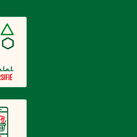
alal
SIFIÉ