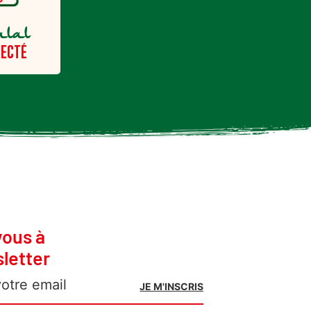
alal
ECTÉ
vous à
letter