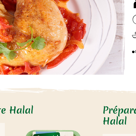
te Halal
Prépara
Halal