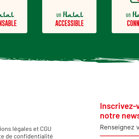
alal
Halal
H
un
un
NSABLE
ACCESSIBLE
CONN
Inscrivez-
notre news
ions légales et CGU
e de confidentialité