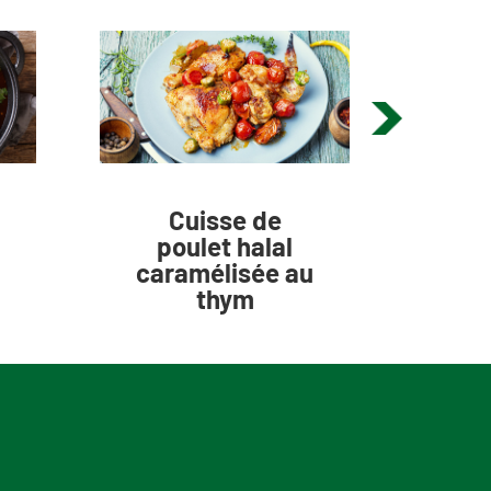
Cuisse de
poulet halal
p
caramélisée au
thym
l