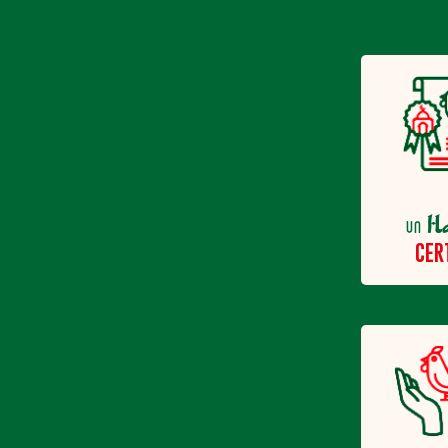
H
un
CER