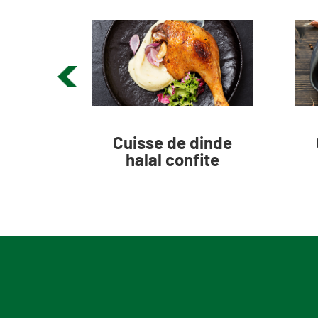
e
Cuisse de dinde
l à
halal confite
 au