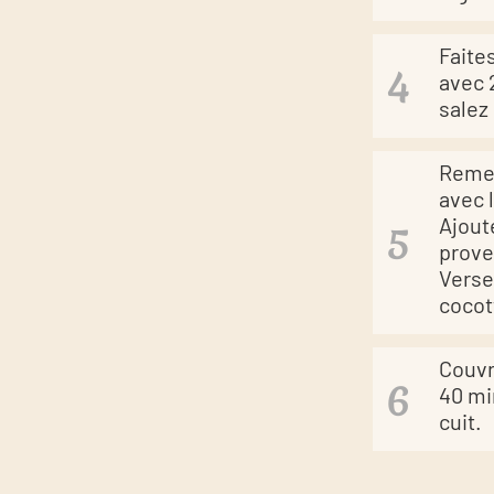
Faite
avec 2
salez
Remet
avec 
Ajout
prove
Verse
cocot
Couvr
40 mi
cuit.