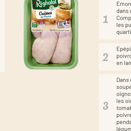
Emond
dans 
Compt
les p
quart
Epépi
poivr
en la
Dans 
soupe 
oigno
les o
tomate
poivr
penda
légu