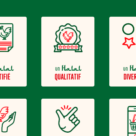
alal
Halal
H
un
un
TIFIÉ
QUALITATIF
DIVER