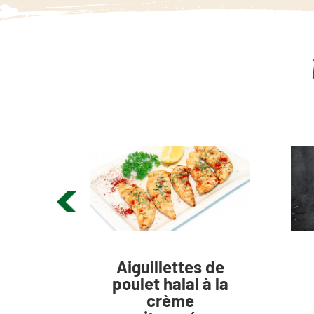
e
Aiguillettes de
au
poulet halal à la
icy
crème