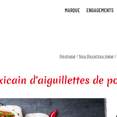
tre
uvez
MARQUE
ENGAGEMENTS
uant
 de
ces
ture
gies
bon
Réghalal
/
Nos Recettes Halal
/
icain d'aiguillettes de po