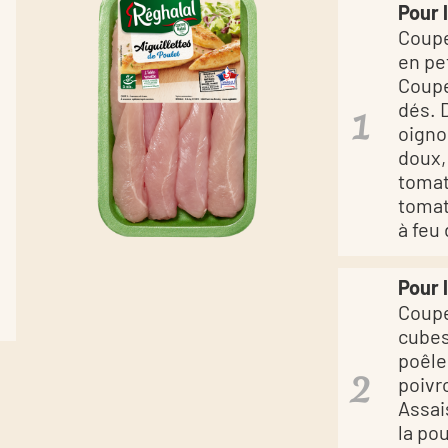
Pour 
Coupe
en pet
Coupe
dés. 
oignon
doux,
tomat
tomat
à feu
Pour 
Coupe
cubes
poêle,
poivr
Assai
la po