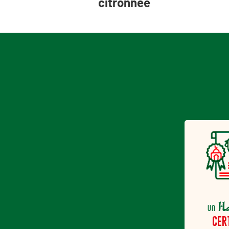
citronnée
H
un
CER