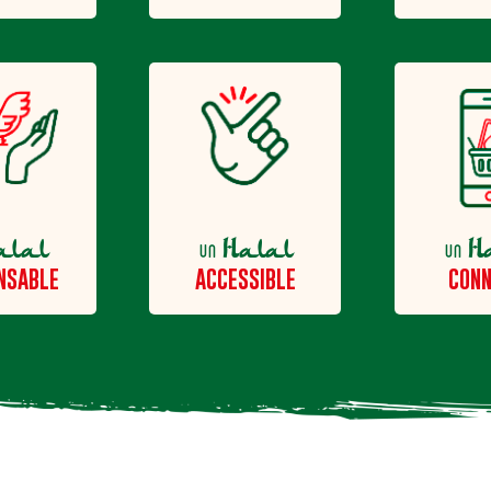
alal
Halal
H
un
un
NSABLE
ACCESSIBLE
CONN