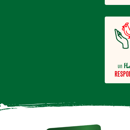
H
un
RESPO