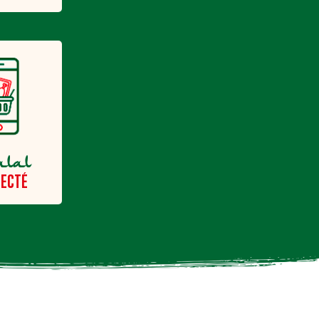
alal
ECTÉ