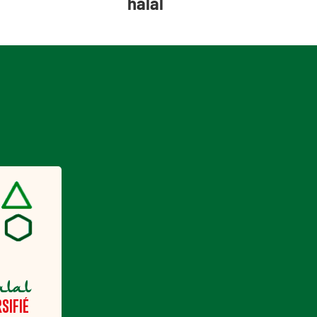
halal
alal
SIFIÉ