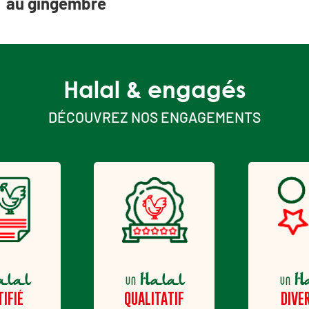
au gingembre
Halal & engagés
DÉCOUVREZ NOS ENGAGEMENTS
alal
Halal
H
un
un
TIFIÉ
QUALITATIF
DIVER