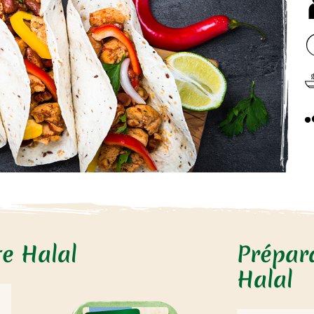
te Halal
Prépara
Halal