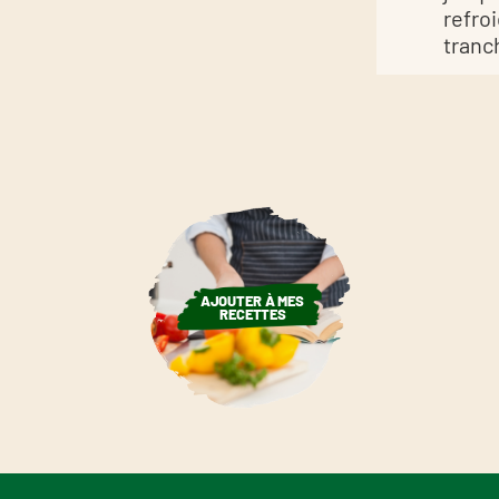
refro
tranc
AJOUTER À MES
RECETTES