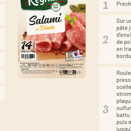
Précha
Sur un
pâte 
d’env
de po
en tr
bordu
Roule
press
scelle
strom
plaqu
sulfu
battu
puis 
jusqu