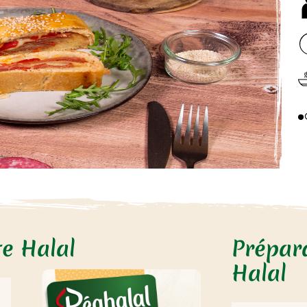
te Halal
Prépara
Halal