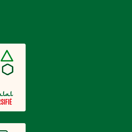
alal
SIFIÉ