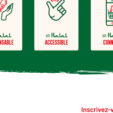
alal
Halal
H
un
un
NSABLE
ACCESSIBLE
CONN
Inscrivez-