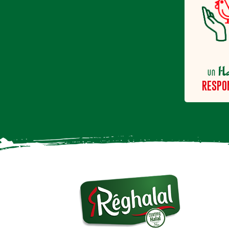
H
un
RESPO