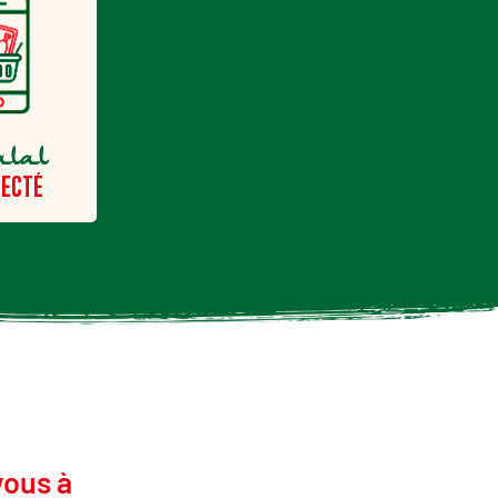
alal
ECTÉ
vous à