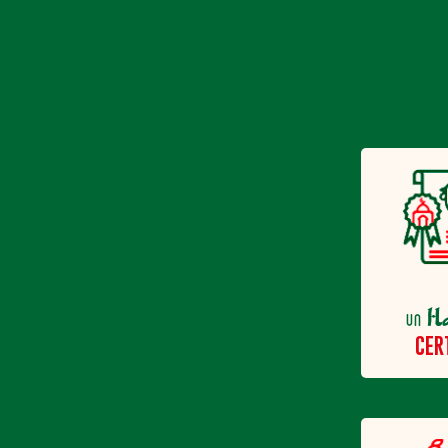
H
un
CER