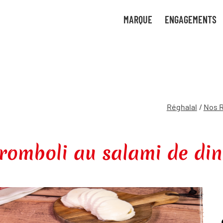
tre
uvez
MARQUE
ENGAGEMENTS
uant
 de
ces
ture
gies
bon
Réghalal
/
Nos R
romboli au salami de di