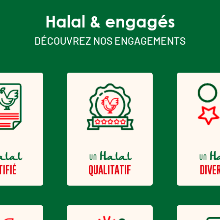
Halal & engagés
DÉCOUVREZ NOS ENGAGEMENTS
alal
Halal
H
un
un
TIFIÉ
QUALITATIF
DIVER