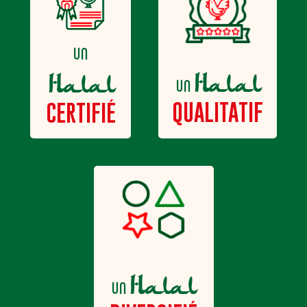
un
Halal
Halal
un
QUALITATIF
CERTIFIÉ
Halal
un