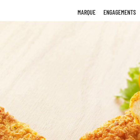
tre
uvez
MARQUE
ENGAGEMENTS
uant
 de
ces
ture
gies
bon