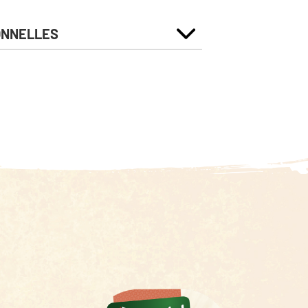
ONNELLES
Pour 100g
731 Kj
174 Kcal
8.3 g
1 g
10 g
0.6 g
0.6 g
15 g
1.4 g