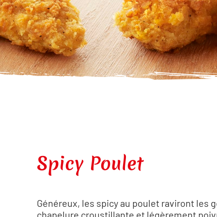
Spicy Poulet
Généreux, les spicy au poulet raviront les
chapelure croustillante et légèrement poivr