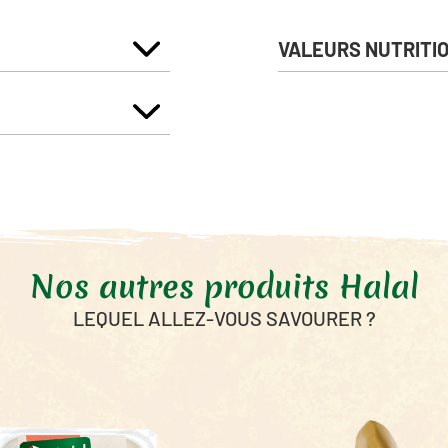
VALEURS NUTRITI
Énergie
Matières Grasses
dont Acides Gras Saturés
Glucides
dont sucres
Fibres alimentaires
Nos autres produits Halal
Protéines
Sel
LEQUEL ALLEZ-VOUS SAVOURER ?