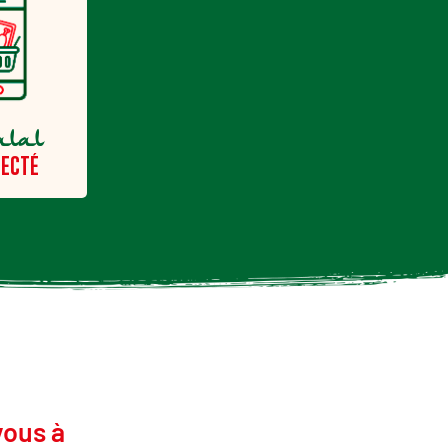
alal
ECTÉ
vous à