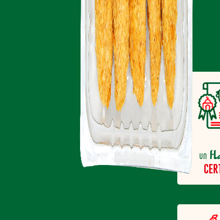
H
un
CER