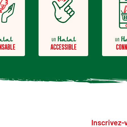
alal
Halal
H
un
un
NSABLE
ACCESSIBLE
CONN
Inscrivez-