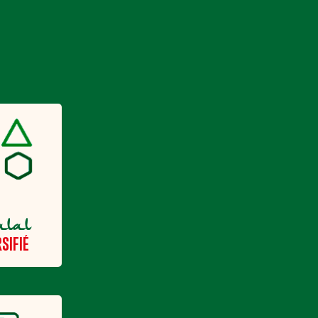
alal
SIFIÉ