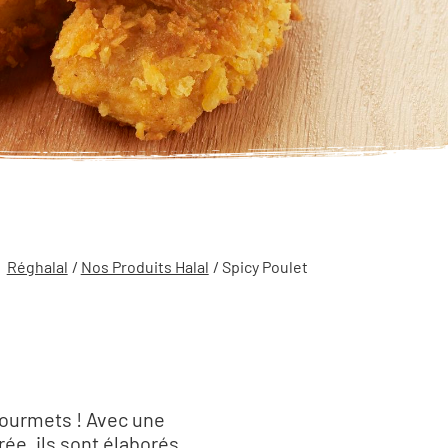
Réghalal
/
Nos Produits Halal
/ Spicy Poulet
 gourmets ! Avec une
ée, ils sont élaborés