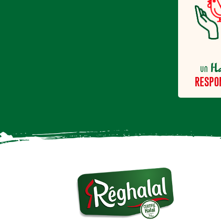
H
un
RESPO