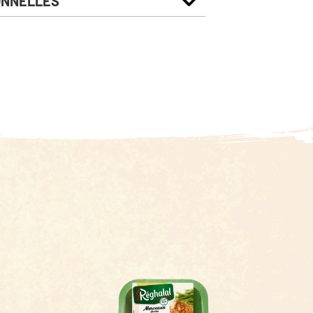
ONNELLES
Pour 100g
877 Kj
211 Kcal
14 g
4.1 g
0.9 g
0.9 g
0.5 g
20 g
1.6 g