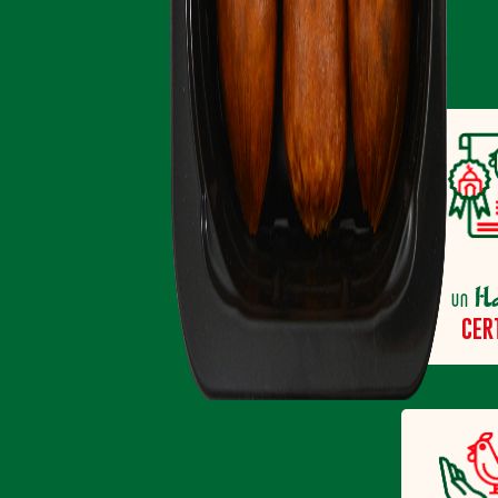
H
un
CER