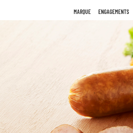
tre
uvez
MARQUE
ENGAGEMENTS
uant
 de
ces
ture
gies
bon