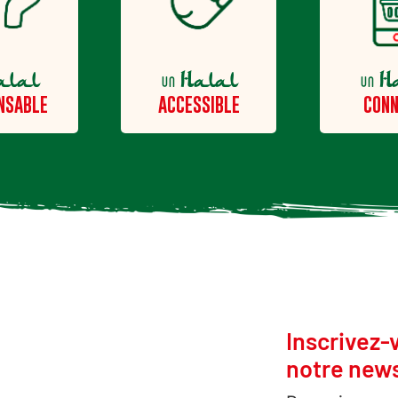
alal
Halal
H
un
un
NSABLE
ACCESSIBLE
CONN
Inscrivez-
notre news