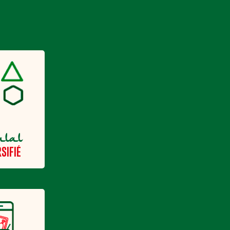
alal
SIFIÉ