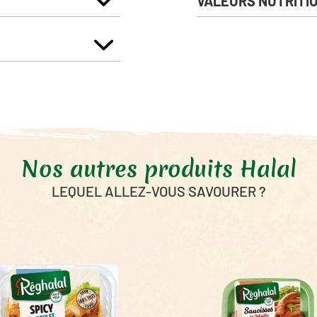
VALEURS NUTRITI
Énergie
Matières Grasses
dont Acides Gras Saturés
Glucides
dont sucres
Fibres alimentaires
Nos autres produits Halal
Protéines
Sel
LEQUEL ALLEZ-VOUS SAVOURER ?