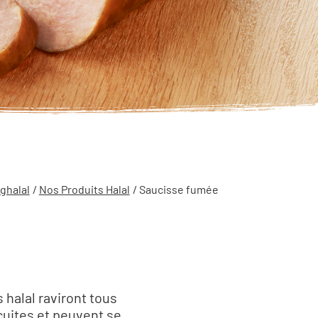
ghalal
/
Nos Produits Halal
/ Saucisse fumée
halal raviront tous
cuites et peuvent se