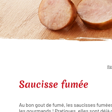
Ré
Saucisse fumée
Au bon gout de fumé, les saucisses fumées 
les gourmands ! Pratiques, elles sont déjà 