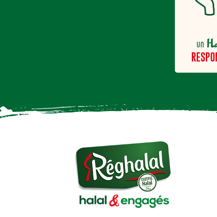
H
un
RESPO