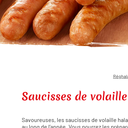
Réghal
Saucisses de volaille
Savoureuses, les saucisses de volaille hala
au long de l’année. Vous pourrez les prép