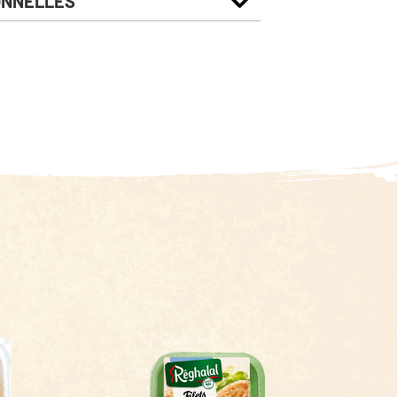
ONNELLES
Pour 100g
930 Kj
224 Kcal
17 g
5.3 g
0.7 g
0.6 g
0 g
17 g
1.83 g