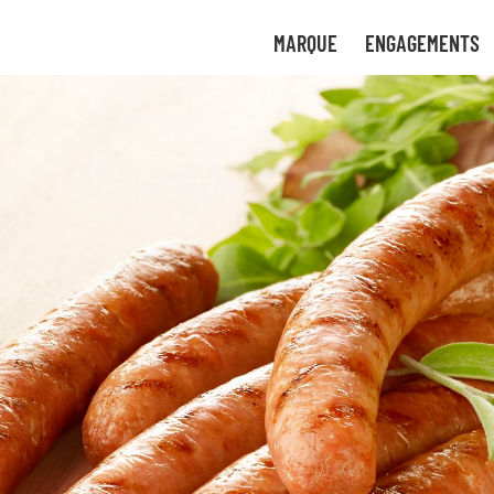
tre
uvez
MARQUE
ENGAGEMENTS
uant
 de
ces
ture
gies
bon