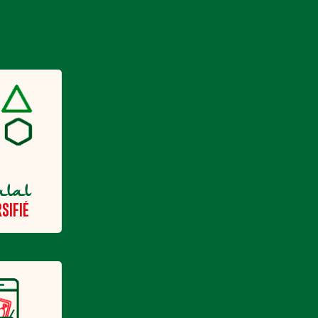
alal
SIFIÉ