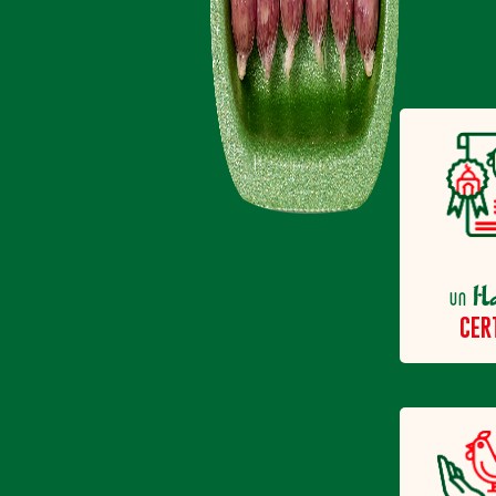
H
un
CER