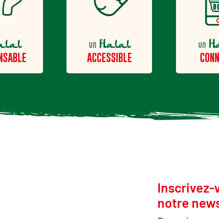
alal
Halal
H
un
un
NSABLE
ACCESSIBLE
CONN
Inscrivez-
notre news