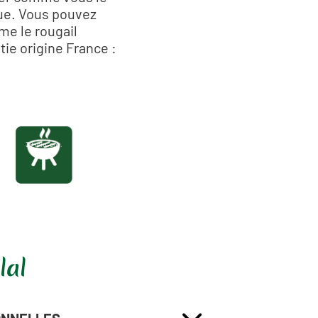
cue. Vous pouvez
me le rougail
tie origine France :
30 min. env.
lal