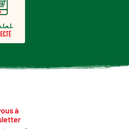
alal
ECTÉ
vous à
letter