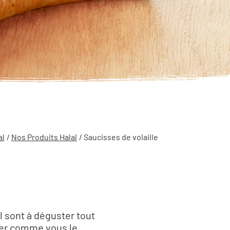
al
/
Nos Produits Halal
/ Saucisses de volaille
l sont à déguster tout
arer comme vous le