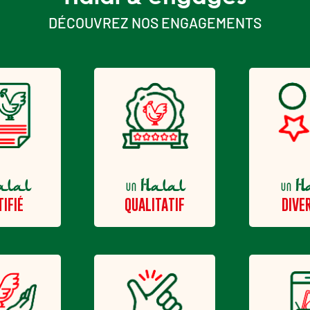
DÉCOUVREZ NOS ENGAGEMENTS
alal
Halal
H
un
un
TIFIÉ
QUALITATIF
DIVER