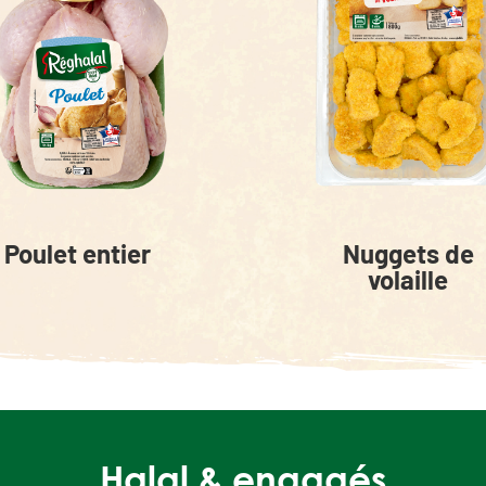
Poulet entier
Nuggets de
volaille
Halal & engagés