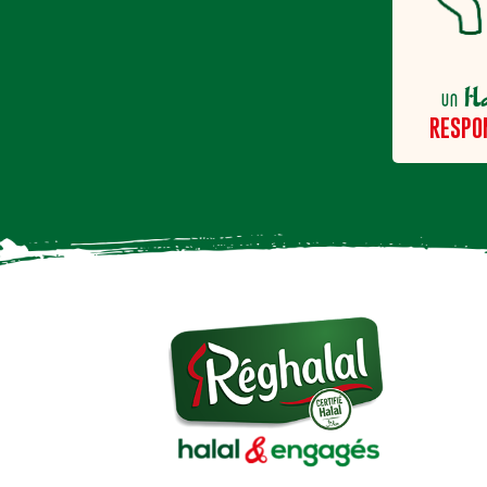
H
un
RESPO