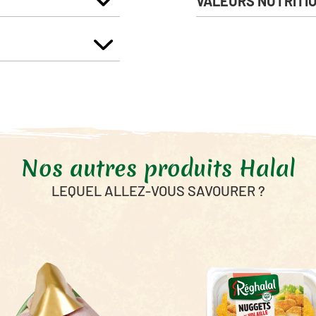
VALEURS NUTRITI
Énergie
Matières Grasses
dont Acides Gras Saturés
Glucides
dont sucres
Fibres alimentaires
Nos autres produits Halal
Protéines
Sel
LEQUEL ALLEZ-VOUS SAVOURER ?