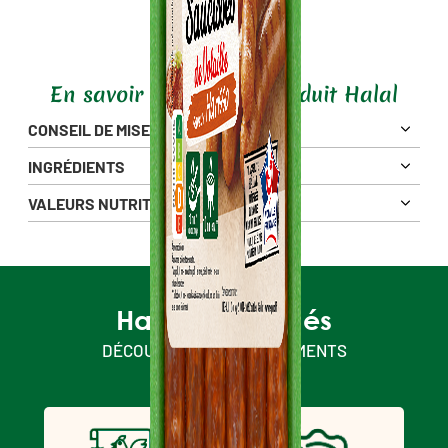
En savoir plus sur ce produit Halal
CONSEIL DE MISE EN OEUVRE
INGRÉDIENTS
VALEURS NUTRITIONNELLES
Pour 100g
1020 Kj
Énergie
246 Kcal
Matières Grasses
18 g
Halal & engagés
5,2 g
dont Acides Gras Saturés
DÉCOUVREZ NOS ENGAGEMENTS
Glucides
4,2 g
1,6 g
dont sucres
Fibres alimentaires
2,6 g
Protéines
15 g