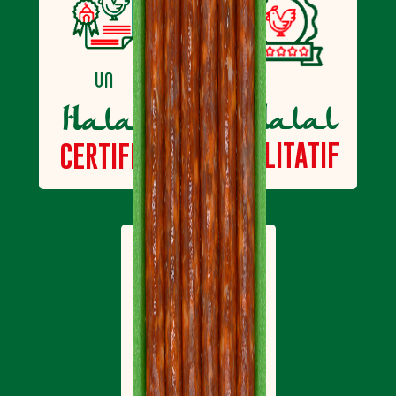
Sel
1,5 g
un
Halal
Halal
un
QUALITATIF
CERTIFIÉ
Halal
un