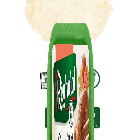
10min.
10min. env.