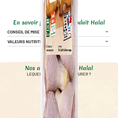
En savoir plus sur ce produit Halal
CONSEIL DE MISE EN OEUVRE
VALEURS NUTRITIONNELLES
Pour 100g
572 Kj
Énergie
137 Kcal
Nos autres produits Halal
Matières Grasses
6.4 g
2.1 g
LEQUEL ALLEZ-VOUS SAVOURER ?
dont Acides Gras Saturés
Glucides
0.5 g
0.5 g
dont sucres
Fibres alimentaires
0.5 g
Protéines
19 g
Sel
0.23 g