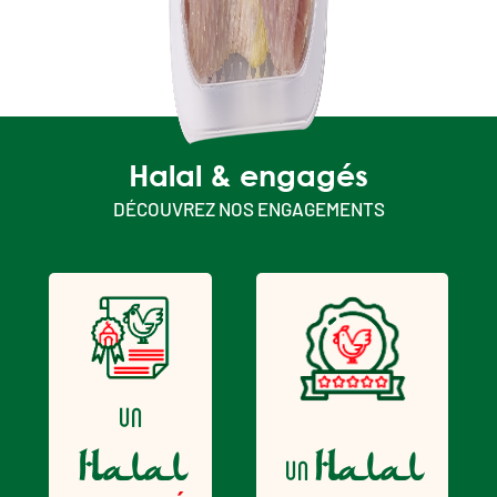
Tajine de poulet
halal au citron
et aux olives
Halal & engagés
DÉCOUVREZ NOS ENGAGEMENTS
un
Halal
Halal
un