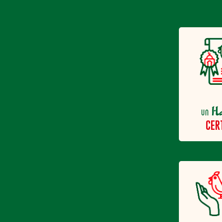
H
un
CER