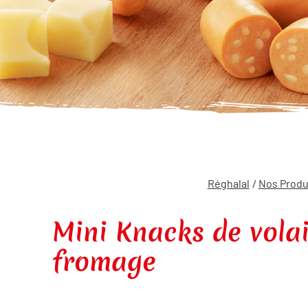
Réghalal
/
Nos Produi
Mini Knacks de volai
fromage