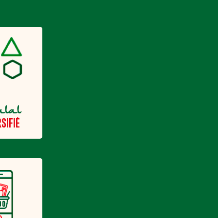
alal
SIFIÉ