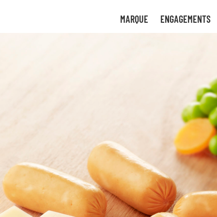
tre
uvez
MARQUE
ENGAGEMENTS
uant
 de
ces
ture
gies
bon