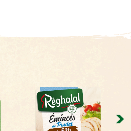
Pour 100g
1017 Kj
245 Kcal
20 g
6.8 g
3.3 g
2 g
0 g
13 g
2.9 g