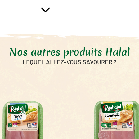
Énergie
Matières Grasses
dont Acides Gras Saturés
Glucides
dont sucres
Nos autres produits Halal
Fibres alimentaires
LEQUEL ALLEZ-VOUS SAVOURER ?
Protéines
Sel