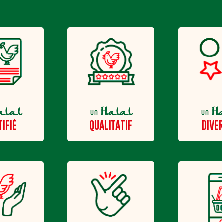
alal
Halal
H
un
un
TIFIÉ
QUALITATIF
DIVER