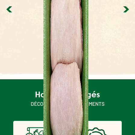
Sel
0.19 g
0.38 g
6 %
Cuisse de
poulet
Halal & engagés
DÉCOUVREZ NOS ENGAGEMENTS