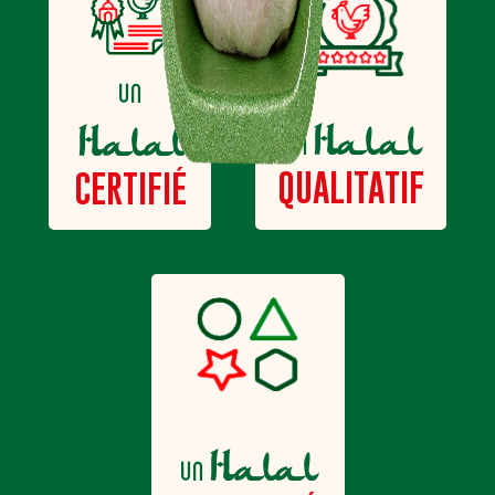
un
Halal
Halal
un
QUALITATIF
CERTIFIÉ
Halal
un