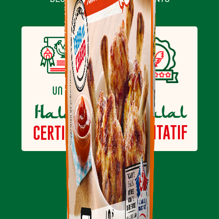
1.1 g
dont sucres
Fibres alimentaires
g
Protéines
21 g
Sel
1.2 g
un
Halal
Halal
un
QUALITATIF
CERTIFIÉ