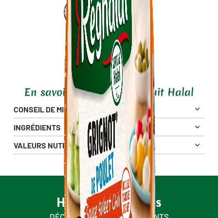
En savoir plus sur ce produit Halal
CONSEIL DE MISE EN OEUVRE
INGRÉDIENTS
VALEURS NUTRITIONNELLES
Pour 100g
783 Kj
Énergie
187 Kcal
Matières Grasses
11 g
Halal & engagés
3.3 g
dont Acides Gras Saturés
DÉCOUVREZ NOS ENGAGEMENTS
Glucides
1.1 g