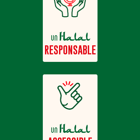
Halal
un
RESPONSABLE
Halal
un