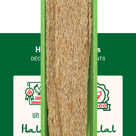
Roulé
d'escalope
milanaise aux
poivrons
Halal & engagés
DÉCOUVREZ NOS ENGAGEMENTS
un
Halal
Halal
un