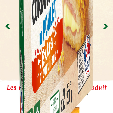
Protéines
11 g
Sel
1.4 g
Blanc de poulet
sans nitrite
Les recettes associées au produit
LAQUELLE ALLEZ-VOUS ESSAYER ?