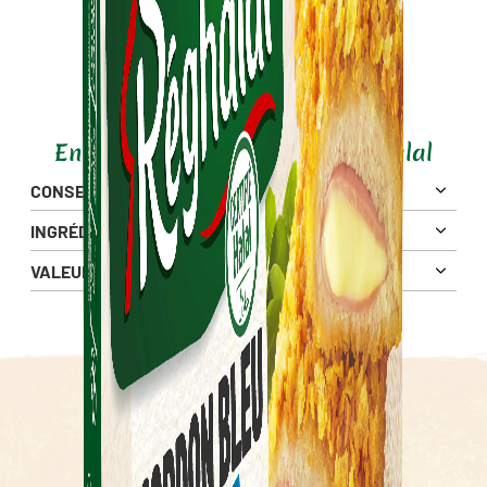
En savoir plus sur ce produit Halal
CONSEIL DE MISE EN OEUVRE
INGRÉDIENTS
VALEURS NUTRITIONNELLES
Pour 100g
1036 Kj
Énergie
249 Kcal
Nos autres produits Halal
Matières Grasses
16 g
4 g
LEQUEL ALLEZ-VOUS SAVOURER ?
dont Acides Gras Saturés
Glucides
15 g
2.5 g
dont sucres
Fibres alimentaires
0.3 g