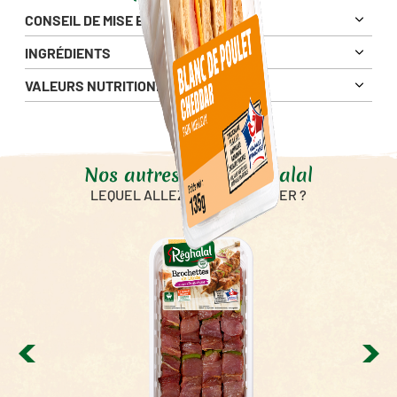
CONSEIL DE MISE EN OEUVRE
INGRÉDIENTS
VALEURS NUTRITIONNELLES
Pour 100g
996 Kj
Énergie
237 Kcal
Nos autres produits Halal
Matières Grasses
7.7 g
2.7 g
LEQUEL ALLEZ-VOUS SAVOURER ?
dont Acides Gras Saturés
Glucides
29 g
3.6 g
dont sucres
Fibres alimentaires
1.7 g
Protéines
12 g
Sel
1.6 g