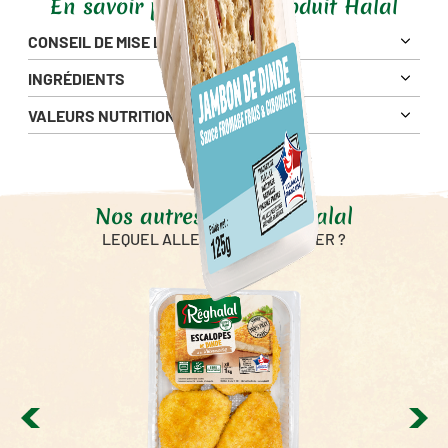
En savoir plus sur ce produit Halal
CONSEIL DE MISE EN OEUVRE
INGRÉDIENTS
VALEURS NUTRITIONNELLES
Pour 100g
858 Kj
Énergie
204 Kcal
Nos autres produits Halal
Matières Grasses
6.1 g
0.8 g
LEQUEL ALLEZ-VOUS SAVOURER ?
dont Acides Gras Saturés
Glucides
27 g
3.7 g
dont sucres
Fibres alimentaires
4 g
Protéines
8.3 g
Sel
1.6 g