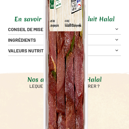
En savoir plus sur ce produit Halal
CONSEIL DE MISE EN OEUVRE
INGRÉDIENTS
VALEURS NUTRITIONNELLES
Pour 100g
575 Kj
Énergie
138 Kcal
Nos autres produits Halal
Matières Grasses
7.5 g
1.7 g
LEQUEL ALLEZ-VOUS SAVOURER ?
dont Acides Gras Saturés
Glucides
2.1 g
1.6 g
dont sucres
Fibres alimentaires
0.6 g
Protéines
15 g
Sel
1.69 g