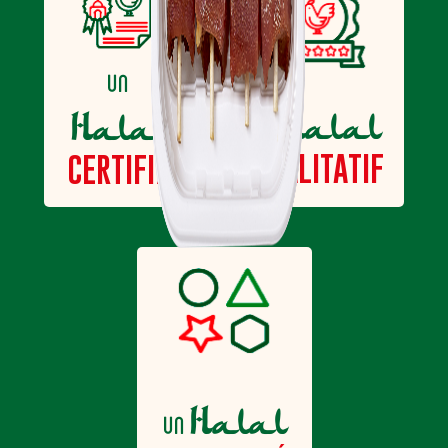
un
Halal
Halal
un
QUALITATIF
CERTIFIÉ
Halal
un