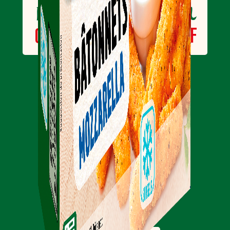
Halal
Halal
un
QUALITATIF
CERTIFIÉ
Halal
un
DIVERSIFIÉ