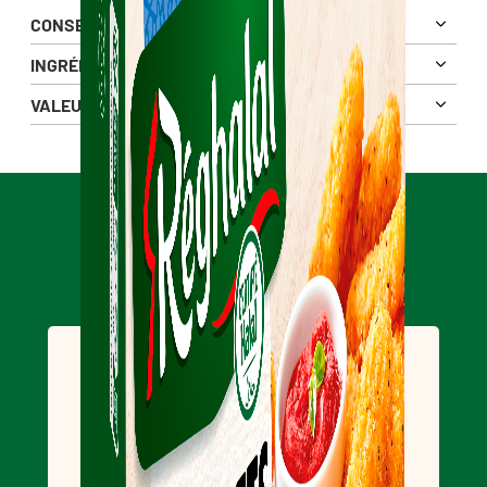
CONSEIL DE MISE EN OEUVRE
INGRÉDIENTS
VALEURS NUTRITIONNELLES
Pour 100g
1379 Kj
Énergie
330 Kcal
Matières Grasses
18 g
Halal & engagés
8 g
dont Acides Gras Saturés
DÉCOUVREZ NOS ENGAGEMENTS
Glucides
27 g
1 g
dont sucres
Fibres alimentaires
2 g
Protéines
14 g
Sel
1.3 g
un